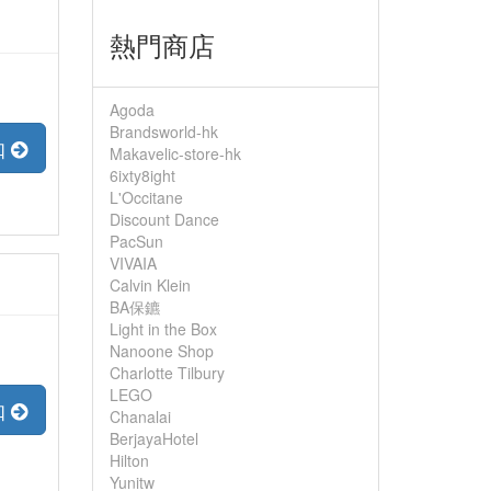
熱門商店
Agoda
Brandsworld-hk
扣
Makavelic-store-hk
6ixty8ight
L'Occitane
Discount Dance
PacSun
VIVAIA
Calvin Klein
BA保鑣
Light in the Box
Nanoone Shop
Charlotte Tilbury
LEGO
扣
Chanalai
BerjayaHotel
Hilton
Yunitw