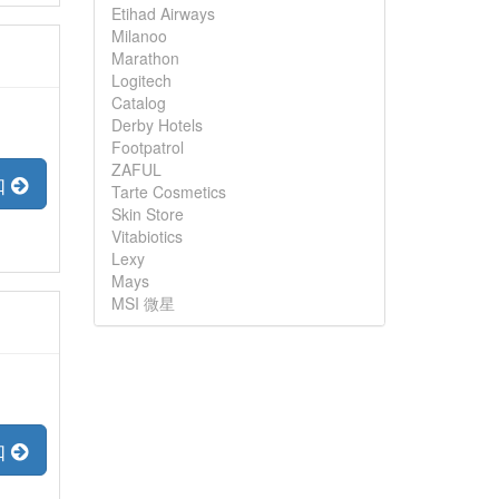
Etihad Airways
Milanoo
Marathon
Logitech
Catalog
Derby Hotels
Footpatrol
ZAFUL
扣
Tarte Cosmetics
Skin Store
Vitabiotics
Lexy
Mays
MSI 微星
扣