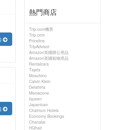
熱門商店
Trip.com機票
Trip.com
扣
Priceline
TripAdvisor
Amazon英國辦公用品
Amazon英國寵物用品
Rentalcars
Tiqets
Moschino
Calvin Klein
Detshirts
Meowzone
Iqueen
Japanican
扣
Chatrium Hotels
Economy Bookings
Chanalai
HQhair