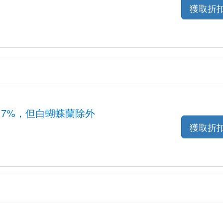
獲取折
17%，但白蝴蝶蘭除外
獲取折