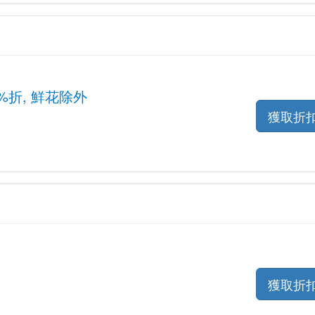
至6%折, 鮮花除外
獲取折
獲取折