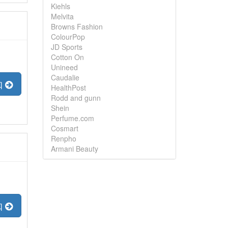
Kiehls
Melvita
Browns Fashion
ColourPop
JD Sports
Cotton On
Unineed
Caudalie
扣
HealthPost
Rodd and gunn
Shein
Perfume.com
Cosmart
Renpho
Armani Beauty
扣