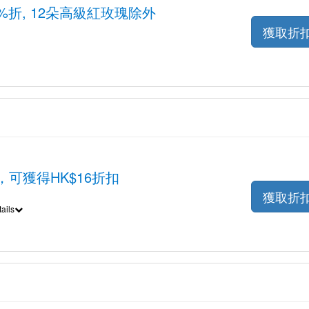
减至8%折, 12朵高級紅玫瑰除外
獲取折
，可獲得HK$16折扣
獲取折
ails