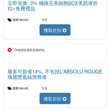
立即兌換: 3% 極緻完美細胞賦活美肌液折
扣+免費禮品
過期:Venció
查看
獲取折扣
28個朋友喜歡這個折扣
最多可節省14%, 不包括L'ABSOLU ROUGE
瑰麗豐盈絲滑唇膏
過期:Venció
查看
獲取折扣