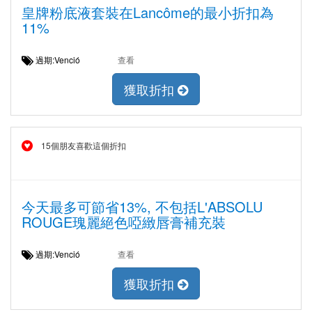
皇牌粉底液套裝在Lancôme的最小折扣為
11%
過期:Venció
查看
獲取折扣
15個朋友喜歡這個折扣
今天最多可節省13%, 不包括L'ABSOLU
ROUGE瑰麗絕色啞緻唇膏補充裝
過期:Venció
查看
獲取折扣