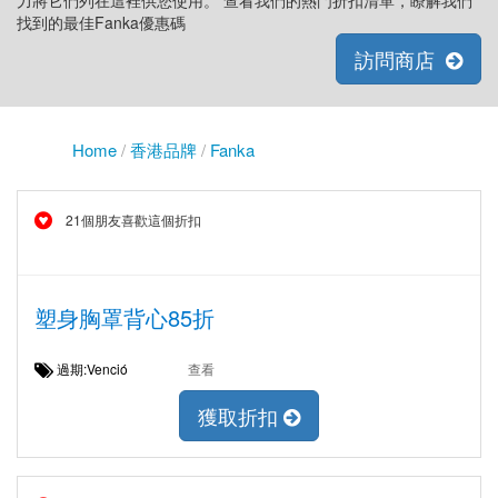
力將它們列在這裡供您使用。 查看我們的熱門折扣清單，瞭解我們
找到的最佳Fanka優惠碼
訪問商店
Home
/
香港品牌
/
Fanka
21個朋友喜歡這個折扣
塑身胸罩背心85折
過期:Venció
查看
獲取折扣