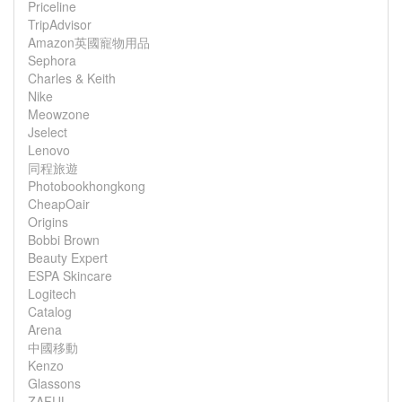
Priceline
TripAdvisor
Amazon英國寵物用品
Sephora
Charles & Keith
Nike
Meowzone
Jselect
Lenovo
同程旅遊
Photobookhongkong
CheapOair
Origins
Bobbi Brown
Beauty Expert
ESPA Skincare
Logitech
Catalog
Arena
中國移動
Kenzo
Glassons
ZAFUL