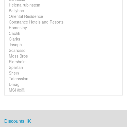
Helena rubinstein
Ballyhoo
Oriental Residence
Constance Hotels and Resorts
Homestay
Cachk
Clarks
Joseph
Scarosso
Moss Bros
Florsheim
Spartan
Shein
Tateossian
Dmag
MSI 微星
DiscountsHK