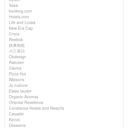
Sasa
booking.com
Hotels.com
Life and Looks
New Era Cap
Crocs
Reebok
快車肉乾
小三美日
Obdesign
Rakuten
Clarins
Pizza Hut
Watsons
Jo malone
Estee lauder
Organic Aromas
Oriental Residence
Constance Hotels and Resorts
Casadei
Kenzo
Glassons