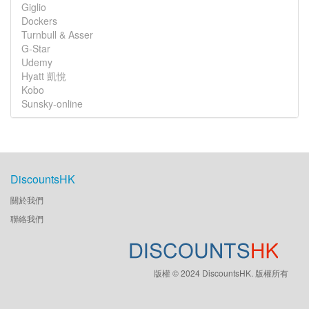
Giglio
Dockers
Turnbull & Asser
G-Star
Udemy
Hyatt 凱悅
Kobo
Sunsky-online
DiscountsHK
關於我們
聯絡我們
版權 © 2024 DiscountsHK. 版權所有