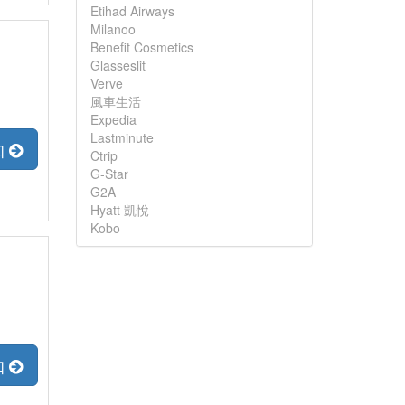
Etihad Airways
Milanoo
Benefit Cosmetics
Glasseslit
Verve
風車生活
Expedia
Lastminute
扣
Ctrip
G-Star
G2A
Hyatt 凱悅
Kobo
扣