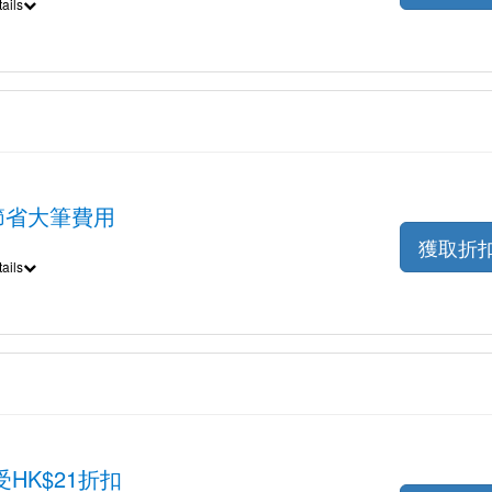
ails
op可節省大筆費用
獲取折
ails
HK$21折扣