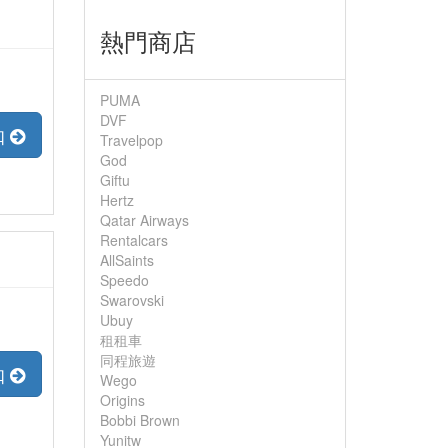
熱門商店
PUMA
DVF
扣
Travelpop
God
Giftu
Hertz
Qatar Airways
Rentalcars
AllSaints
Speedo
Swarovski
Ubuy
租租車
同程旅遊
扣
Wego
Origins
Bobbi Brown
Yunitw